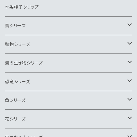
木製帽子クリップ
鳥シリーズ
ブローチ
動物シリーズ
ペンダント
ブローチ
海の生き物シリーズ
ネクタイピン
ペンダント
ブローチ
恐竜シリーズ
キーホルダー
ネクタイピン
ペンダント
ブローチ
魚シリーズ
ヘアゴム
キーホルダー
ネクタイピン
ペンダント
ブローチ
花シリーズ