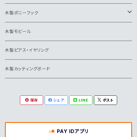
モビール
木製ポニーフック
トリ
木製モビール
木製ピアス・イヤリング
木製カッティングボード
保存
シェア
LINE
ポスト
PAY IDアプリ