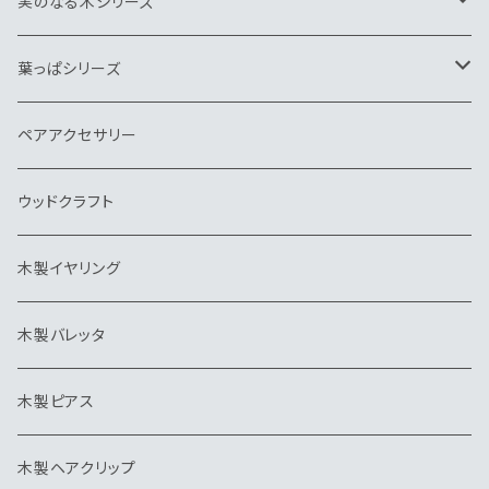
帯留
ヘアゴム
キーホルダー
ネクタイピン
ペンダント
ヘアゴム
実のなる木シリーズ
バッグチャーム
帽子クリップ
バッグチャーム
キーホルダー
ネクタイピン
ブローチ
ペンダント
葉っぱシリーズ
帽子クリップ
イヤリング
ウッドクラフト
ピンブローチ・タイタック
キーホルダー
ネクタイピン
ブローチ
ブローチ
ペアアクセサリー
イヤリング
ピアス・イヤリング
ヘアゴム
ペンダント
ウッドクラフト
バレッタ
帽子クリップ
ネクタイピン
木製イヤリング
ピアス
ピンブローチ・タイタック
キーホルダー
木製バレッタ
ヘアクリップ
カッティングボード
ヘアゴム
木製ピアス
ポニーフック
帽子クリップ
木製ヘアクリップ