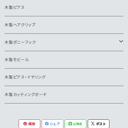
ヘアクリップ
カッティングボード
ヘアゴム
木製ピアス
ポニーフック
帽子クリップ
木製ヘアクリップ
モビール
木製ポニーフック
トリ
木製モビール
木製ピアス・イヤリング
木製カッティングボード
保存
シェア
LINE
ポスト