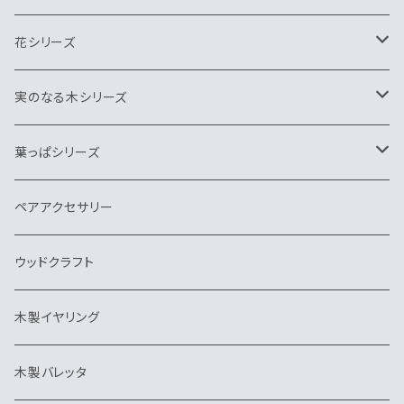
ヘアゴム
キーホルダー
ネクタイピン
ペンダント
ブローチ
花シリーズ
帯留
ヘアゴム
キーホルダー
ネクタイピン
ペンダント
ヘアゴム
実のなる木シリーズ
バッグチャーム
帽子クリップ
バッグチャーム
キーホルダー
ネクタイピン
ブローチ
ペンダント
葉っぱシリーズ
帽子クリップ
イヤリング
ウッドクラフト
ピンブローチ・タイタック
キーホルダー
ネクタイピン
ブローチ
ブローチ
ペアアクセサリー
イヤリング
ピアス・イヤリング
ヘアゴム
ペンダント
ウッドクラフト
バレッタ
帽子クリップ
ネクタイピン
木製イヤリング
ピアス
ピンブローチ・タイタック
キーホルダー
木製バレッタ