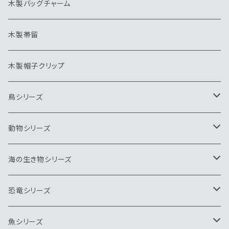
木製バッグチャーム
木製帯留
木製帽子クリップ
鳥シリーズ
ブローチ
動物シリーズ
ペンダント
ブローチ
海の生き物シリーズ
ネクタイピン
ペンダント
ブローチ
恐竜シリーズ
キーホルダー
ネクタイピン
ペンダント
ブローチ
魚シリーズ