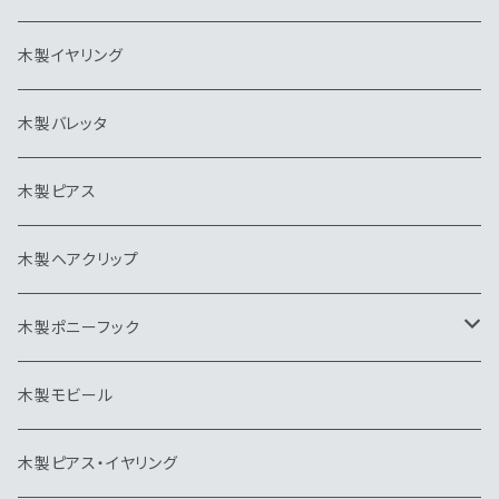
バレッタ
帽子クリップ
ネクタイピン
木製イヤリング
ピアス
ピンブローチ・タイタック
キーホルダー
木製バレッタ
ヘアクリップ
カッティングボード
ヘアゴム
木製ピアス
ポニーフック
帽子クリップ
木製ヘアクリップ
モビール
木製ポニーフック
トリ
木製モビール
木製ピアス・イヤリング