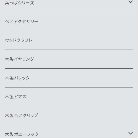
バッグチャーム
帽子クリップ
バッグチャーム
キーホルダー
ネクタイピン
ブローチ
ペンダント
葉っぱシリーズ
帽子クリップ
イヤリング
ウッドクラフト
ピンブローチ・タイタック
キーホルダー
ネクタイピン
ブローチ
ブローチ
ペアアクセサリー
イヤリング
ピアス・イヤリング
ヘアゴム
ペンダント
ウッドクラフト
バレッタ
帽子クリップ
ネクタイピン
木製イヤリング
ピアス
ピンブローチ・タイタック
キーホルダー
木製バレッタ
ヘアクリップ
カッティングボード
ヘアゴム
木製ピアス
ポニーフック
帽子クリップ
木製ヘアクリップ
モビール
木製ポニーフック