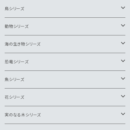
鳥シリーズ
ブローチ
動物シリーズ
ペンダント
ブローチ
海の生き物シリーズ
ネクタイピン
ペンダント
ブローチ
恐竜シリーズ
キーホルダー
ネクタイピン
ペンダント
ブローチ
魚シリーズ
ヘアゴム
キーホルダー
ネクタイピン
ペンダント
ブローチ
花シリーズ
帯留
ヘアゴム
キーホルダー
ネクタイピン
ペンダント
ヘアゴム
実のなる木シリーズ