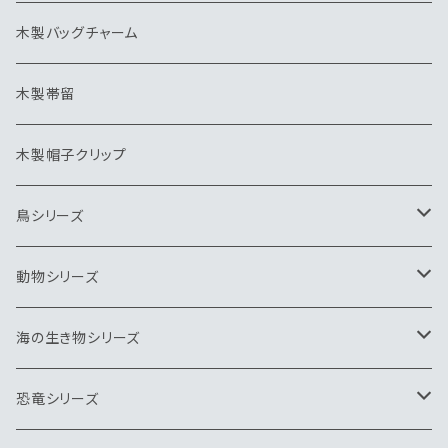
木製バッグチャーム
木製帯留
木製帽子クリップ
鳥シリーズ
ブローチ
動物シリーズ
ペンダント
ブローチ
海の生き物シリーズ
ネクタイピン
ペンダント
ブローチ
恐竜シリーズ