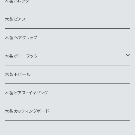
ピアス
ピンブローチ・タイタック
キーホルダー
木製バレッタ
ヘアクリップ
カッティングボード
ヘアゴム
木製ピアス
ポニーフック
帽子クリップ
木製ヘアクリップ
モビール
木製ポニーフック
トリ
木製モビール
木製ピアス・イヤリング
木製カッティングボード