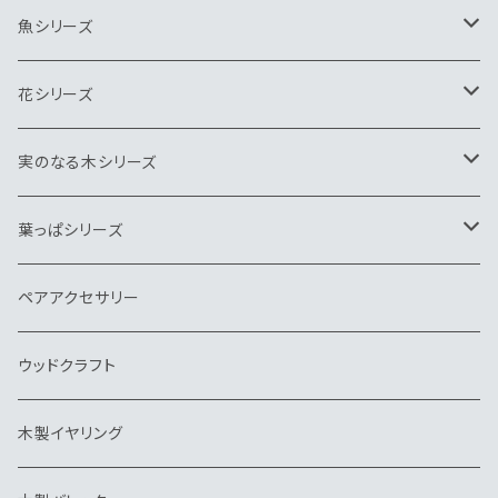
キーホルダー
ネクタイピン
ペンダント
ブローチ
魚シリーズ
ヘアゴム
キーホルダー
ネクタイピン
ペンダント
ブローチ
花シリーズ
帯留
ヘアゴム
キーホルダー
ネクタイピン
ペンダント
ヘアゴム
実のなる木シリーズ
バッグチャーム
帽子クリップ
バッグチャーム
キーホルダー
ネクタイピン
ブローチ
ペンダント
葉っぱシリーズ
帽子クリップ
イヤリング
ウッドクラフト
ピンブローチ・タイタック
キーホルダー
ネクタイピン
ブローチ
ブローチ
ペアアクセサリー
イヤリング
ピアス・イヤリング
ヘアゴム
ペンダント
ウッドクラフト
バレッタ
帽子クリップ
ネクタイピン
木製イヤリング