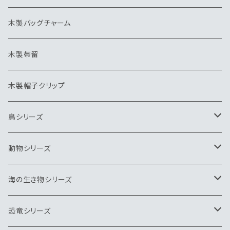
木製バッグチャーム
木製帯留
木製帽子クリップ
鳥シリーズ
ブローチ
動物シリーズ
ペンダント
ブローチ
海の生き物シリーズ
ネクタイピン
ペンダント
ブローチ
恐竜シリーズ